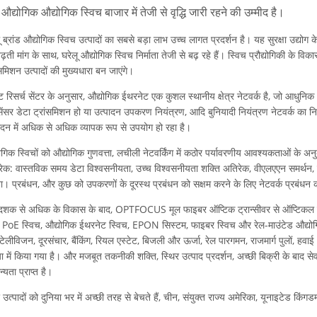
द्योगिक औद्योगिक स्विच बाजार में तेजी से वृद्धि जारी रहने की उम्मीद है।
ू ब्रांड औद्योगिक स्विच उत्पादों का सबसे बड़ा लाभ उच्च लागत प्रदर्शन है। यह सुरक्षा उद्योग के
ढ़ती मांग के साथ, घरेलू औद्योगिक स्विच निर्माता तेजी से बढ़ रहे हैं। स्विच प्रौद्योगिकी के विक
ंसमिशन उत्पादों की मुख्यधारा बन जाएंगे।
केट रिसर्च सेंटर के अनुसार, औद्योगिक ईथरनेट एक कुशल स्थानीय क्षेत्र नेटवर्क है, जो आधुनिक 
ेंसर डेटा ट्रांसमिशन हो या उत्पादन उपकरण नियंत्रण, आदि बुनियादी नियंत्रण नेटवर्क का नि
ादन में अधिक से अधिक व्यापक रूप से उपयोग हो रहा है।
ोगिक स्विचों को औद्योगिक गुणवत्ता, लचीली नेटवर्किंग में कठोर पर्यावरणीय आवश्यकताओं के अ
ेक: वास्तविक समय डेटा विश्वसनीयता, उच्च विश्वसनीयता शक्ति अतिरेक, वीएलएएन समर्थन, प्र
। प्रबंधन, और कुछ को उपकरणों के दूरस्थ प्रबंधन को सक्षम करने के लिए नेटवर्क प्रबंधन क
शक से अधिक के विकास के बाद, OPTFOCUS मूल फाइबर ऑप्टिक ट्रान्सीवर से ऑप्टिकल ट्रा
ड PoE स्विच, औद्योगिक ईथरनेट स्विच, EPON सिस्टम, फाइबर स्विच और रेल-माउंटेड औद्योगि
ेलीविजन, दूरसंचार, बैंकिंग, रियल एस्टेट, बिजली और ऊर्जा, रेल पारगमन, राजमार्ग पुलों, हवाई अड
या में किया गया है। और मजबूत तकनीकी शक्ति, स्थिर उत्पाद प्रदर्शन, अच्छी बिक्री के बाद से
न्यता प्राप्त है।
े उत्पादों को दुनिया भर में अच्छी तरह से बेचते हैं, चीन, संयुक्त राज्य अमेरिका, यूनाइटेड किं