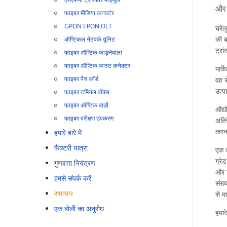
और औ
फाइबर मीडिया कनवर्टर
GPON EPON OLT
घरेल
की ब
ऑप्टिकल नेटवर्क यूनिट
ट्रा
फाइबर ऑप्टिक फाड़नेवाला
फाइबर ऑप्टिक फास्ट कनेक्टर
मार्
फाइबर पैच कॉर्ड
वह स
उत्प
फाइबर टर्मिनल बॉक्स
फाइबर ऑप्टिक बाड़ों
औद्य
फाइबर परीक्षण उपकरण
अतिर
करना
हमारे बारे में
फैक्टरी यात्रा
एक द
ग्रे
गुणवत्ता नियंत्रण
और ट
हमसे संपर्क करें
संख्
समाचार
से मा
एक बोली का अनुरोध
हमार