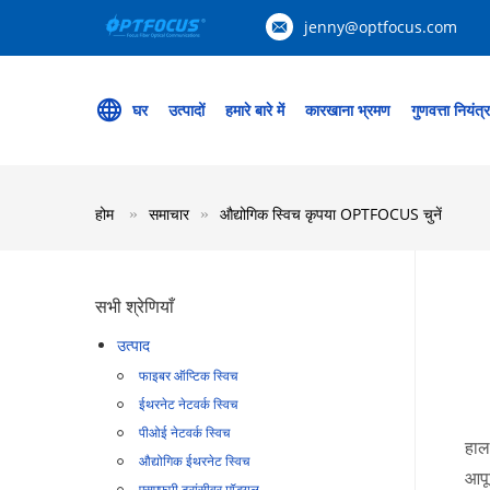
jenny@optfocus.com
घर
उत्पादों
हमारे बारे में
कारखाना भ्रमण
गुणवत्ता नियंत्
होम
समाचार
औद्योगिक स्विच कृपया OPTFOCUS चुनें
सभी श्रेणियाँ
उत्पाद
फाइबर ऑप्टिक स्विच
ईथरनेट नेटवर्क स्विच
पीओई नेटवर्क स्विच
हाल 
औद्योगिक ईथरनेट स्विच
आपू
एसएफपी ट्रांसीवर मॉड्यूल