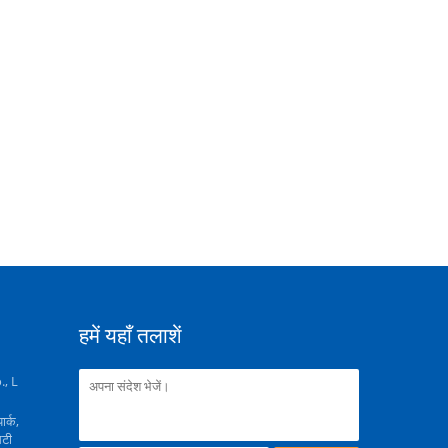
हमें यहाँ तलाशें
, L
ार्क,
िटी