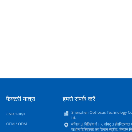
फैक्टरी यात्रा
हमसे संपर्क करें
Shenzhen Optfocus Technology Co.
उत्पादन लाइन
td.
OEM / ODM
मंजिल 3, बिल्डिंग नं। 7, तांगटू 3 इंडस्ट्रियल प
बाओन डिस्ट्रिक्ट का शियान स्ट्रीट, शेनज़ेन स