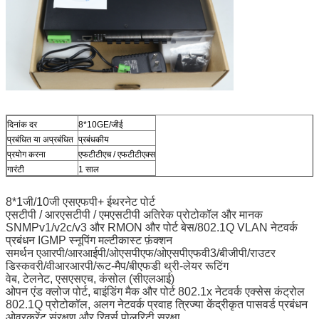
दिनांक दर
8*10GE/जीई
प्रबंधित या अप्रबंधित
प्रबंधकीय
प्रयोग करना
एफटीटीएच / एफटीटीएक्स
गारंटी
1 साल
8*1जी/10जी एसएफपी+ ईथरनेट पोर्ट
एसटीपी / आरएसटीपी / एमएसटीपी अतिरेक प्रोटोकॉल और मानक
SNMPv1/v2c/v3 और RMON और पोर्ट बेस/802.1Q VLAN नेटवर्क
प्रबंधन IGMP स्नूपिंग मल्टीकास्ट फ़ंक्शन
समर्थन एआरपी/आरआईपी/ओएसपीएफ/ओएसपीएफवी3/बीजीपी/राउटर
डिस्कवरी/वीआरआरपी/रूट-मैप/बीएफडी थ्री-लेयर रूटिंग
वेब, टेलनेट, एसएसएच, कंसोल (सीएलआई)
ओपन एंड क्लोज पोर्ट, बाइंडिंग मैक और पोर्ट 802.1x नेटवर्क एक्सेस कंट्रोल
802.1Q प्रोटोकॉल, अलग नेटवर्क प्रवाह त्रिज्या केंद्रीकृत पासवर्ड प्रबंधन
ओवरकुरेंट संरक्षण और रिवर्स पोलरिटी सुरक्षा