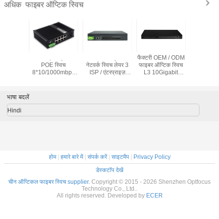
फाइबर ऑप्टिक स्विच
अधिक
ईपी कैमरा
8 पोर्ट इंडस्ट्रियल
8 पोर्ट 10G प्रबंधित
फैक्टरी OEM / ODM
L3 प्रबंधित
 पो स्विच
POE स्विच
नेटवर्क स्विच लेयर 3
फाइबर ऑप्टिक स्विच
1G/10G 
00/1000
8*10/1000mbps
ISP / एंटरप्राइज़
L3 10Gigabit
SFP+ पोर्ट 
यूपी-लिंक
POE
नेटवर्क के लिए फाइबर
फाइबर प्रबंधित स्विच
नेटवर्क औद
1*एसएफपी
पोर्ट+2*10/100/1000mbps
स्विच
24 SFP और 6 कॉम्बो
प्रबंधित 
SFP पोर्ट
पोर्ट
फाइबर स
भाषा बदलें
Hindi
होम
|
हमारे बारे में
|
संपर्क करें
|
साइटमैप
|
Privacy Policy
डेस्कटॉप देखें
चीन ऑप्टिकल फाइबर स्विच supplier.
Copyright © 2015 - 2026 Shenzhen Optfocus
Technology Co., Ltd..
All rights reserved. Developed by
ECER