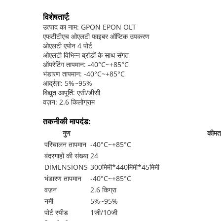
विशेषताएँ:
उत्पाद का नाम: GPON EPON OLT
एफटीटीएच ओएलटी फाइबर ऑप्टिक उपकरण
ओएलटी एपोन 4 पोर्ट
ओएलटी विभिन्न ब्रांडों के साथ संगत
ऑपरेटिंग तापमान: -40°C~+85°C
भंडारण तापमान: -40°C~+85°C
आर्द्रता: 5%~95%
विद्युत आपूर्ति: एसी/डीसी
वज़न: 2.6 किलोग्राम
तकनीकी मापदंड:
गुण
कीमत
परिचालन तापमान
-40°C~+85°C
बंदरगाहों की संख्या
24
DIMENSIONS
300मिमी*440मिमी*45मिमी
भंडारण तापमान
-40°C~+85°C
वज़न
2.6 किग्रा
नमी
5%~95%
पोर्ट स्पीड
1जी/10जी