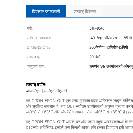
विस्तार जानकारी
उत्पाद विवरण
नमी:
5%~95%
परिचालन तापमान:
-40 डिग्री सेल्सियस ~ + 85 डिग
DIMENSIONS:
300मिमी*440मिमी*45मिमी
संचरण दूरी:
20 किमी
समर्थन 96 उपयोगकर्ता ओएनय
प्रमुखता देना:
उत्पाद वर्णन:
जीपीओएन ईपीओएन ओएलटी
यह GPON EPON OLT एक उच्च गुणवत्ता वाला ऑप्टिकल लाइन टर्मिनेशन (O
और सुरक्षित समाधान है।यह OLT सर्वोत्तम उपयोगकर्ता अनुभव प्रदान करन
-40°C से +85°C और ऑपरेटिंग तापमान सीमा -40°C से +85°C है।इस
यह GPON EPON OLT आपके घर और उद्यम पहुंच आवश्यकताओं के लिए एकदम
है।इसके अतिरिक्त, इसकी कम बिजली खपत और हल्का डिज़ाइन इसे आपकी 