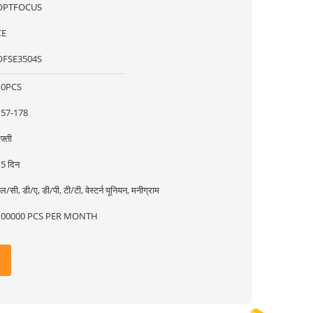
OPTFOCUS
CE
OFSE3504S
10PCS
157-178
फ़्ती
5 दिन
ल/सी, डी/ए, डी/पी, टी/टी, वेस्टर्न यूनियन, मनीग्राम
100000 PCS PER MONTH