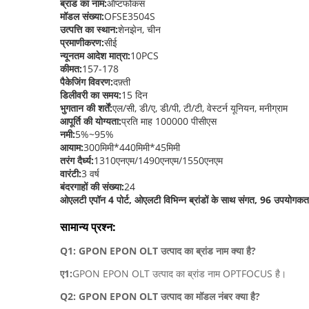
ब्रांड का नाम:
ऑप्टफोकस
मॉडल संख्या:
OFSE3504S
उत्पत्ति का स्थान:
शेनझेन, चीन
प्रमाणीकरण:
सीई
न्यूनतम आदेश मात्रा:
10PCS
कीमत:
157-178
पैकेजिंग विवरण:
दफ़्ती
डिलीवरी का समय:
15 दिन
भुगतान की शर्तें:
एल/सी, डी/ए, डी/पी, टी/टी, वेस्टर्न यूनियन, मनीग्राम
आपूर्ति की योग्यता:
प्रति माह 100000 पीसीएस
नमी:
5%~95%
आयाम:
300मिमी*440मिमी*45मिमी
तरंग दैर्ध्य:
1310एनएम/1490एनएम/1550एनएम
वारंटी:
3 वर्ष
बंदरगाहों की संख्या:
24
ओएलटी एपॉन 4 पोर्ट, ओएलटी विभिन्न ब्रांडों के साथ संगत, 96 उपयोगकर्
सामान्य प्रश्न:
Q1: GPON EPON OLT उत्पाद का ब्रांड नाम क्या है?
ए1:
GPON EPON OLT उत्पाद का ब्रांड नाम OPTFOCUS है।
Q2: GPON EPON OLT उत्पाद का मॉडल नंबर क्या है?