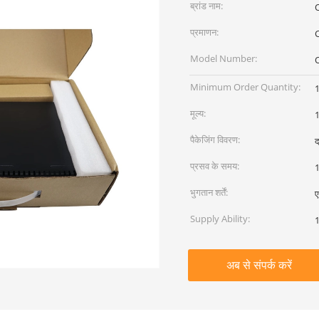
ब्रांड नाम:
प्रमाणन:
Model Number:
Minimum Order Quantity:
मूल्य:
पैकेजिंग विवरण:
द
प्रसव के समय:
1
भुगतान शर्तें:
ए
Supply Ability:
अब से संपर्क करें