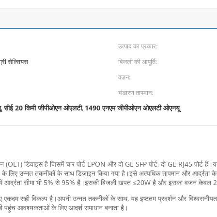
उत्पाद का प्रकार:
्री सेल्सियस
बिजली की आपूर्ति:
वज़न:
भंडारण तापमान:
ू
सीई 20 किमी जीपीओएन ओएलटी
1490 एनएम जीपीओएन ओएलटी ओएनयू
,
,
LT) डिवाइस है जिसमें चार पोर्ट EPON और दो GE SFP पोर्ट, दो GE RJ45 पोर्ट हैं।यह 
े के लिए उन्नत तकनीकों के साथ डिज़ाइन किया गया है।इसे अत्यधिक तापमान और आर्द्रता के
में आर्द्रता सीमा भी 5% से 95% है।इसकी बिजली खपत ≤20W है और इसका वजन केवल 
 सही विकल्प है।अपनी उन्नत तकनीकों के साथ, यह इष्टतम प्रदर्शन और विश्वसनीयता प्
पहुंच आवश्यकताओं के लिए आदर्श समाधान बनाता है।