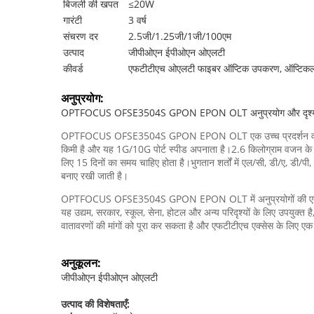
बिजली की खपत
≤20W
गारंटी
3 वर्ष
संचरण दर
2.5जी/1.25जी/1जी/100एम
उत्पाद
जीपीओएन ईपीओएन ओएलटी
कीवर्ड
एफटीटीएच ओएलटी फाइबर ऑप्टिक उपकरण, ऑप्टिकल ल
अनुप्रयोग:
OPTFOCUS OFSE3504S GPON EPON OLT अनुप्रयोग और दृश्
OPTFOCUS OFSE3504S GPON EPON OLT एक उच्च प्रदर्शन वाला ऑप्
किमी है और यह 1G/10G पोर्ट स्पीड अपनाता है।2.6 किलोग्राम वजन के स
लिए 15 दिनों का समय चाहिए होता है।भुगतान शर्तों में एल/सी, डी/ए, डी/प
बनाए रखी जाती है।
OPTFOCUS OFSE3504S GPON EPON OLT में अनुप्रयोगों की एक विस्तृत श
यह उद्यम, सरकार, स्कूल, सेना, होटल और अन्य परिदृश्यों के लिए उपयुक्त 
वातावरणों की मांगों को पूरा कर सकता है और एफटीटीएच एक्सेस के लिए एक
अनुकूलन:
जीपीओएन ईपीओएन ओएलटी
उत्पाद की विशेषताएँ: